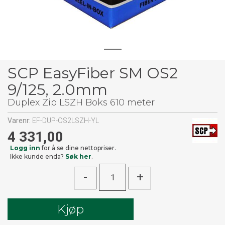
SCP EasyFiber SM OS2
9/125, 2.0mm
Duplex Zip LSZH Boks 610 meter
Varenr:
EF-DUP-OS2LSZH-YL
4 331,00
Logg inn
for å se dine nettopriser.
Ikke kunde enda?
Søk her
.
-
+
Kjøp