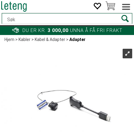
DU ER KR.
3 000,00
UNNA Å FÅ FRI FRAKT
Hjem
>
Kabler
>
Kabel & Adapter
>
Adapter