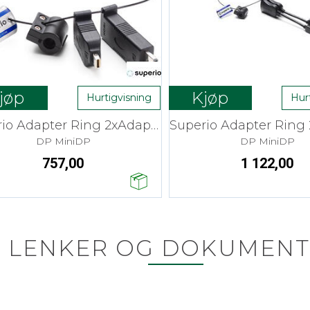
jøp
Kjøp
Hurtigvisning
Hur
Superio Adapter Ring 2xAdapter
DP MiniDP
DP MiniDP
757,00
1 122,00
LENKER OG DOKUMENT