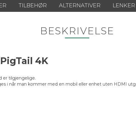
ER
TILBEHØR
ALTERNATIVER
LENKER
BESKRIVELSE
PigTail 4K
 er tilgjengelige.
gges i når man kommer med en mobil eller enhet uten HDMI utg