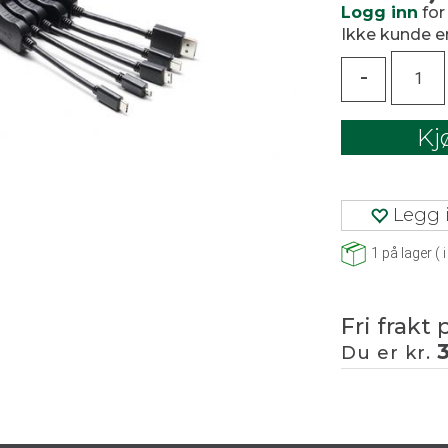
Logg inn
for
Ikke kunde 
-
Kj
Legg i
1
på lager
(
i
Fri frakt 
Du er kr.