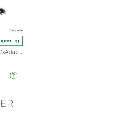
tigvisning
Superio Adapter Ring 2xAdapter PigT 4K
ER