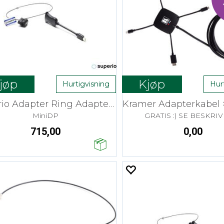
jøp
Kjøp
Hurtigvisning
Hur
Superio Adapter Ring Adapter PigT 4K
MiniDP
GRATIS :) SE BESKRI
715,00
0,00