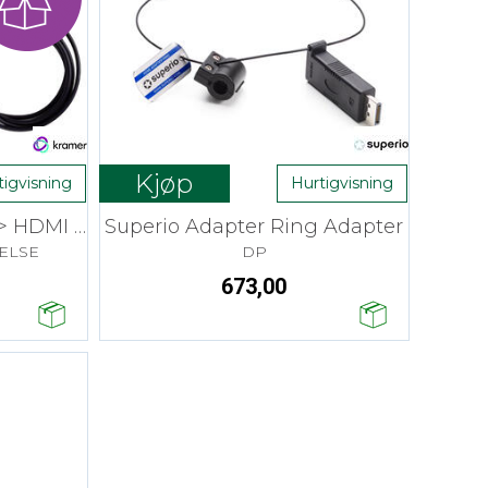
Kjøp
tigvisning
Hurtigvisning
Kramer Adapterkabel > HDMI 4K 3 m
Superio Adapter Ring Adapter
VELSE
DP
673,00