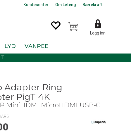
Kundesenter
Om Leteng
Bærekraft
Logg inn
LYD
VANPEE
KT
o Adapter Ring
ter PigT 4K
P MiniHDMI MicroHDMI USB-C
HAR5
00