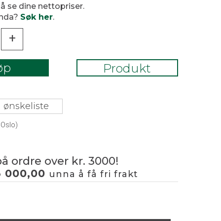
 å se dine nettopriser.
enda?
Søk her
.
+
øp
Produkt
 ønskeliste
 Oslo)
på ordre over kr. 3000!
3 000,00
unna å få fri frakt