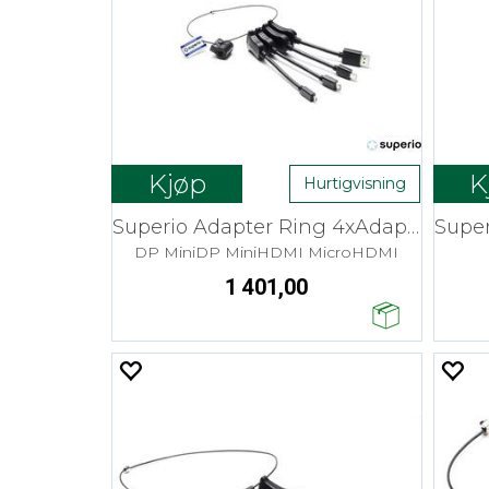
Kjøp
K
Hurtigvisning
Superio Adapter Ring 4xAdapter PigT 4K
DP MiniDP MiniHDMI MicroHDMI
1 401,00