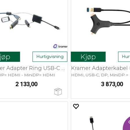
jøp
Kjøp
Hurtigvisning
Hur
Kramer Adapter Ring USB-C > HDMI
DP> HDMI - MiniDP> HDMI
HDMI, USB-C, DP, MiniDP >
2 133,00
3 873,00