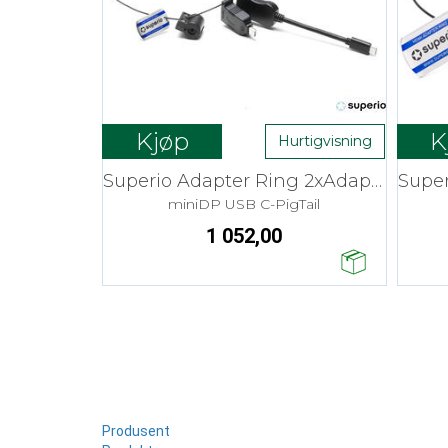
Kjøp
K
Hurtigvisning
Superio Adapter Ring 2xAdapter
miniDP USB C-PigTail
1 052,00
Produsent