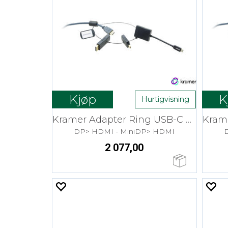
Kjøp
K
Hurtigvisning
Kramer Adapter Ring USB-C > HDMI
DP> HDMI - MiniDP> HDMI
2 077,00