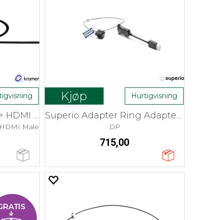
Kjøp
tigvisning
Hurtigvisning
Kramer Adapterkabel > HDMI 4K 3 m
Superio Adapter Ring Adapter PigT 4K
 HDMI Male
DP
715,00