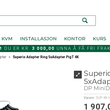
KVM
INSTALLASJON
KONTOR
KURS
DU ER KR.
3 000,00
UNNA Å FÅ FRI FRA
pter
>
Superio Adapter Ring 5xAdapter PigT 4K
Superi
5xAdap
DP MiniD
Varenr:
SUP-4K-
1 907,