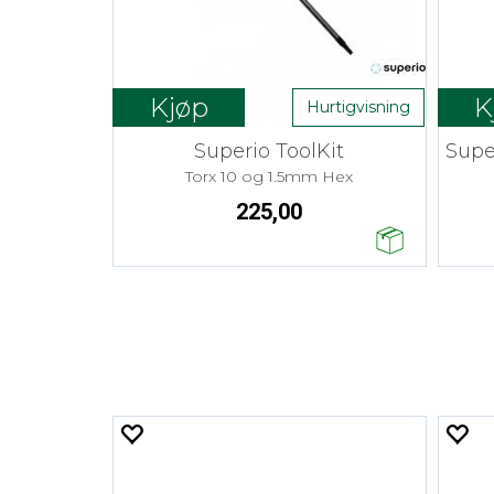
Kjøp
K
Hurtigvisning
Superio ToolKit
Supe
Torx 10 og 1.5mm Hex
225,00