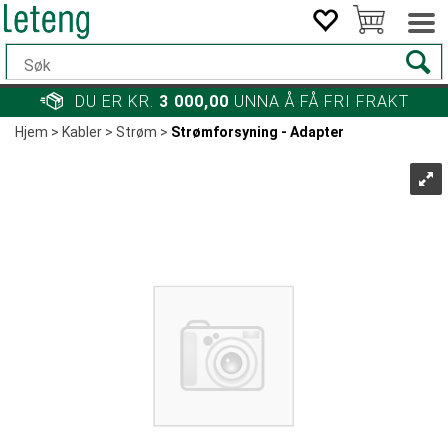
DU ER KR.
3 000,00
UNNA Å FÅ FRI FRAKT
Hjem
>
Kabler
>
Strøm
>
Strømforsyning - Adapter