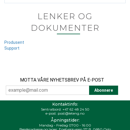
LENKER OG
DOKUMENTER
Produsent
Support
MOTTA VÅRE NYHETSBREV PÅ E-POST
Kontaktinfo:
Sentralbord:
+47 62 48 24 50
e-post:
post@leteng.no
Åpningstider:
Mandag - Fredag 0700 - 16:00
Besøksadresse og lager: Enebakkveien 117 B, 0680 Oslo