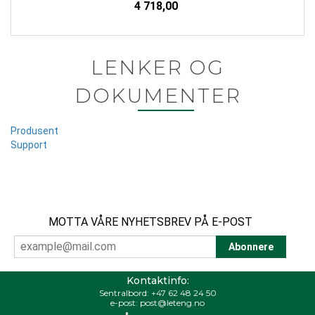
4 718,00
LENKER OG
DOKUMENTER
Produsent
Support
MOTTA VÅRE NYHETSBREV PÅ E-POST
Kontaktinfo:
Sentralbord:
+47 62 48 24 50
e-post:
post@leteng.no