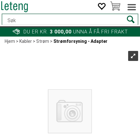
DU ER KR.
3 000,00
UNNA Å FÅ FRI FRAKT
Hjem
>
Kabler
>
Strøm
>
Strømforsyning - Adapter