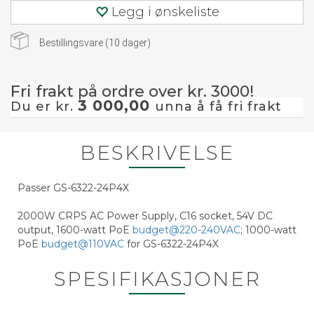
Legg i ønskeliste
Bestillingsvare (
10
dager)
Fri frakt på ordre over kr. 3000!
3 000,00
Du er kr.
unna å få fri frakt
BESKRIVELSE
Passer GS-6322-24P4X
2000W CRPS AC Power Supply, C16 socket, 54V DC
output, 1600-watt PoE
budget@220-240VAC
; 1000-watt
PoE
budget@110VAC
for GS-6322-24P4X
SPESIFIKASJONER